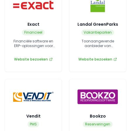
Exact
Landal GreenParks
Financieel
Vakantieparken
Financiële software en
Toonaangevende
ERP-oplossingen voor
aanbieder van
recreatiebedrijven.
vakantieverblijven in
Europa.
Website bezoeken
Website bezoeken
Vendit
Bookzo
PMS
Reserveringen