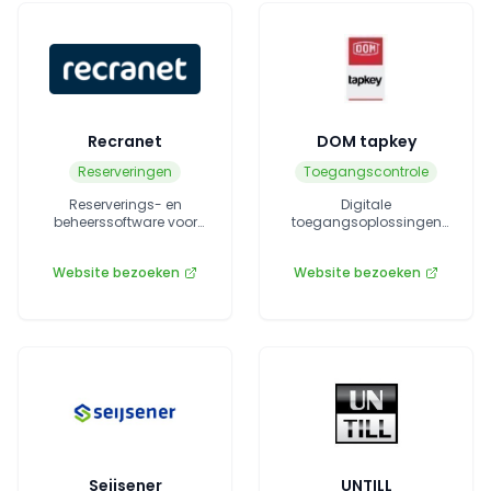
Recranet
DOM tapkey
Reserveringen
Toegangscontrole
Reserverings- en
Digitale
beheerssoftware voor
toegangsoplossingen
campings en
met mobiele sleutels.
vakantieparken.
Website bezoeken
Website bezoeken
Seijsener
UNTILL