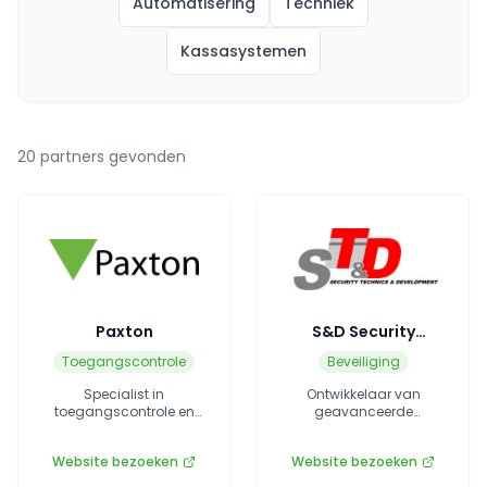
Automatisering
Techniek
Kassasystemen
20
partners
gevonden
Paxton
S&D Security
Technics &
Toegangscontrole
Beveiliging
Development
Specialist in
Ontwikkelaar van
toegangscontrole en
geavanceerde
beveiligingssystemen
beveiligingsoplossingen
voor recreatiebedrijven.
voor de recreatiesector.
Website bezoeken
Website bezoeken