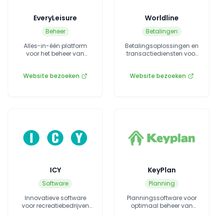
EveryLeisure
Worldline
Beheer
Betalingen
Alles-in-één platform
Betalingsoplossingen en
voor het beheer van
transactiediensten voor
recreatiebedrijven.
de recreatiesector.
Website bezoeken
Website bezoeken
ICY
KeyPlan
Software
Planning
Innovatieve software
Planningssoftware voor
voor recreatiebedrijven
optimaal beheer van
met focus op
accommodaties en