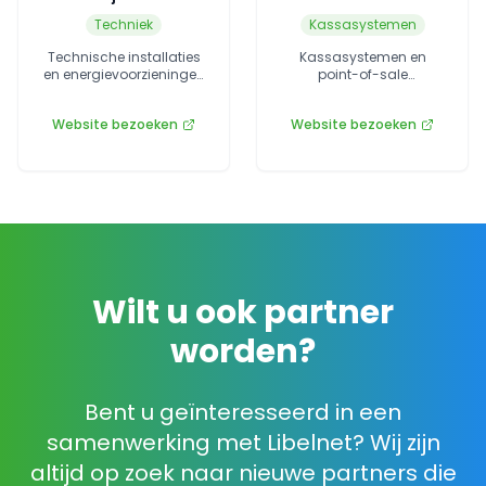
Techniek
Kassasystemen
Technische installaties
Kassasystemen en
en energievoorzieningen
point-of-sale
voor recreatiebedrijven.
oplossingen voor de
horeca en recreatie.
Website bezoeken
Website bezoeken
Wilt u ook partner
worden?
Bent u geïnteresseerd in een
samenwerking met Libelnet? Wij zijn
altijd op zoek naar nieuwe partners die